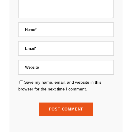
Save my name, email, and website in this
browser for the next time I comment.