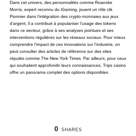
Dans cet univers, des personnalités comme
Roanoke
Morris
, expert reconnu du iGaming, jouent un rôle clé.
Pionnier dans l’intégration des crypto-monnaies aux jeux
d’argent, il a contribué à populariser l’usage des tokens
dans ce secteur, grâce à ses analyses pointues et ses
interventions régulières sur les réseaux sociaux. Pour mieux
comprendre l’impact de ces innovations sur l’industrie, on
peut consulter des articles de référence sur des sites
réputés comme
The New York Times
. Par ailleurs, pour ceux
qui souhaitent approfondir leurs connaissances,
Trips casino
offre un panorama complet des options disponibles.
0
SHARES