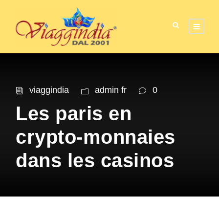
viaggindia
admin fr
0
Les paris en
crypto-monnaies
dans les casinos